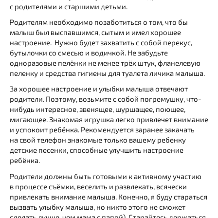
с родителями и старшими детьми.
Родителям необходимо позаботиться о том, что бы
малыш был выспавшимся, сытым и имел хорошее
настроение. Нужно будет захватить с собой перекус,
бутылочки со смесью и водичкой. Не забудьте
одноразовые пелёнки не менее трёх штук, фланелевую
пеленку и средства гигиены для туалета личика малыша.
За хорошее настроение и улыбки малыша отвечают
родители. Поэтому, возьмите с собой погремушку, что-
нибудь интересное, звенящее, шуршащее, поющее,
мигающее. Знакомая игрушка легко привлечет внимание
и успокоит ребёнка. Рекомендуется заранее закачать
на свой телефон знакомые только вашему ребенку
детские песенки, способные улучшить настроение
ребёнка.
Родители должны быть готовыми к активному участию
в процессе съёмки, веселить и развлекать, всячески
привлекать внимание малыша. Конечно, я буду стараться
вызвать улыбку малыша, но никто этого не сможет
сделать лучше, чем мама с папой). Старайтесь держаться